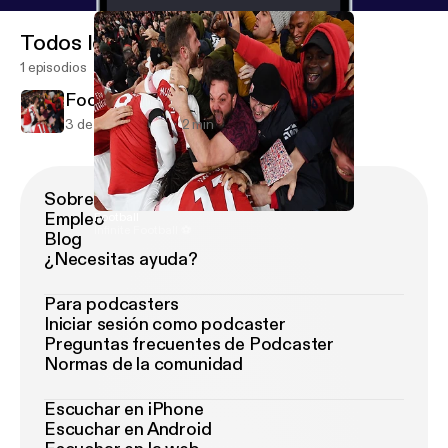
Todos los episodios
1 episodios
Football
3 de nov de 2018
2 min
Sobre Podimo
Empleo
Football
Infinite Football ⚽️
Blog
¿Necesitas ayuda?
Para podcasters
Iniciar sesión como podcaster
Preguntas frecuentes de Podcaster
Normas de la comunidad
Escuchar en iPhone
Escuchar en Android