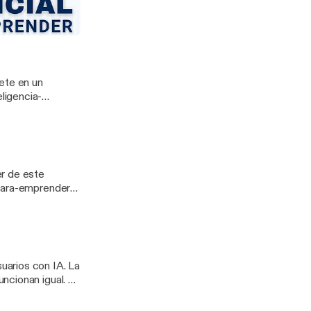
render-
rtificial-para-
a Emprendedores
ra Emprender
ligencia-
render-
gn=rss].
/welcome
/welcome Mis
-para-emprender-
rtificial-para-
uarios con IA. La
ncionan igual. La
en RRSS con
ias