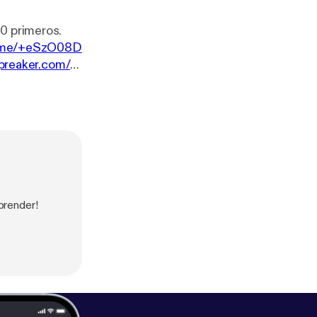
0 primeros.
t.me/+eSzO08D
preaker.com/p
://www.spreak
port?utm_sourc
n IA:
https://ne
ps://marketingr
giron.com/syste
prender!
rtificialhoy.com