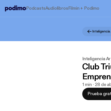
Podcasts
Audiolibros
Filmin + Podimo
Inteligencia A
Club Tri
Empren
1 min · 28 de 
Prueba grat