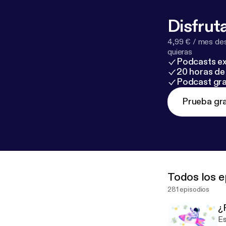
Disfruta
4,99 € / mes des
quieras
Podcasts ex
20 horas de 
Podcast gra
Prueba gra
Todos los e
281 episodios
¿
Este es