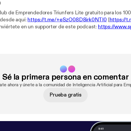
n
lub de Emprendedores Triunfers Lite gratuito para los 100
 desde aquí:
https://t.me/+eSzO08D8irk0NTI0
[
https://
onviértete en un supporter de este podcast:
https://www.s
encia-artificial-para-emprender--5863866/support
[
https
t/inteligencia-artificial-para-emprender--5863866/sup
edium=rss&utm_campaign=rss
]. Newsletter Negocios co
substack.com/welcome
Newsletter Marketing Radical:
htt
ck.com/welcome
Mis Libros:
https://borjagiron.com/libros
Systeme
/borjagiron.com/systeme
Systeme 30% dto:
https://borja
Sé la primera persona en comentar
t Gratis:
https://borjagiron.com/manychat
Metricool 30 días Gratis Plan
 cupón BORJA30):
https://borjagiron.com/metricool
Noticias Redes
rate ahora y únete a la comunidad de Inteligencia Artificial para Em
://redessocialeshoy.com
Noticias IA:
https://inteligenciaa
Prueba gratis
riunfers.com