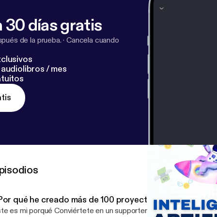
 30 días gratis
pués de la prueba.
·
Cancela cuando
clusivos
audiolibros / mes
tuitos
tis
pisodios
Por qué he creado más de 100 proyectos con IA?
 mi porqué Conviértete en un supporter de este podcast: