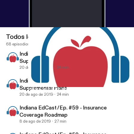
Todos los episodios
68 episodios
Indiana EdCast /Ep. #60 - About Medicare
Supplemental Plans
20 de ago de 2019
24 min
Indiana EdCast /Ep. #60 - About Medicare
Supplemental Plans
Indiana EdCast /Ep. #60 - About Medicare Supplemental Plans
IRTA INDIANA EdCAST
20 de ago de 2019
24 min
Indiana EdCast /Ep. #59 - Insurance
Coverage Roadmap
8 de ago de 2019
27 min