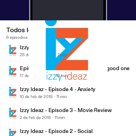
Todos los episodios
6 episodios
Izzy Ideas - Episode 6 - Sole
28 de feb de 2018
7 min
Episode 5 - Whatever you are, be a good one
17 de feb de 2018
10 min
Episode 5 - Whatever you are, be a good one
Izzy Ideaz
Izzy Ideaz - Episode 4 - Anxiety
10 de feb de 2018
11 min
Izzy Ideaz - Episode 3 - Movie Review
2 de feb de 2018
11 min
Izzy Ideaz - Episode 2 - Social