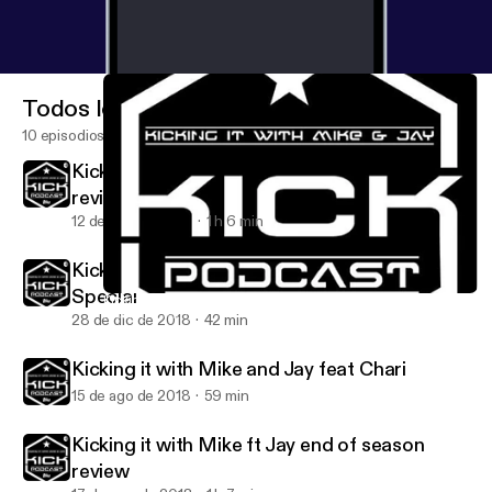
Todos los episodios
10 episodios
Kicking it with Mike and Jay end of season
review
12 de may de 2019
1 h 6 min
Kicking it with Mike and Jay Christmas
Special
Kicking It With Mike Episode 6 featuring Jay and Mr Dynamite
Kicking it with Mike and Jay
28 de dic de 2018
42 min
Kicking it with Mike and Jay feat Chari
15 de ago de 2018
59 min
Kicking it with Mike ft Jay end of season
review