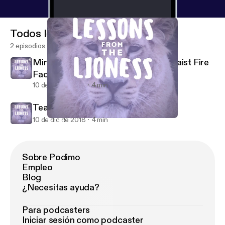
Todos los episodios
2 episodios
Mini-Episode 1- The Triangle Shirtwaist Fire
Factory
10 de dic de 2018
4 min
Teaser
10 de dic de 2018
4 min
Teaser
Lessons From The Lioness
Sobre Podimo
Empleo
Blog
¿Necesitas ayuda?
Para podcasters
Iniciar sesión como podcaster