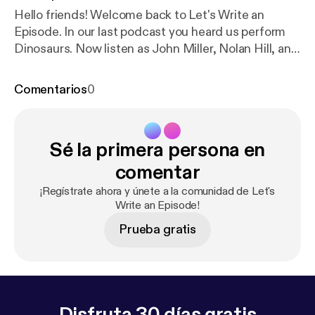
Hello friends! Welcome back to Let's Write an
Episode. In our last podcast you heard us perform
Dinosaurs. Now listen as John Miller, Nolan Hill, and
Tommy Oler come up with the plot! I hope you have
fun. We had fun! Enjoy!
Comentarios
0
Sé la primera persona en
comentar
¡Regístrate ahora y únete a la comunidad de Let's
Write an Episode!
Prueba gratis
Disfruta 30 días gratis