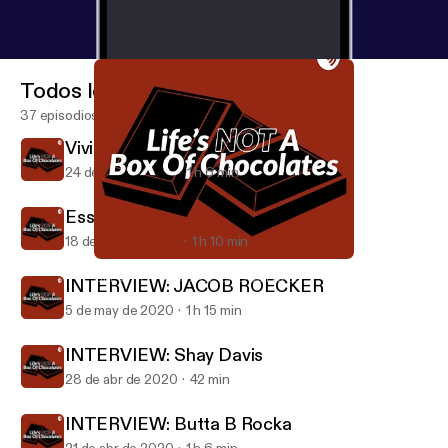
Todos los episodios
37 episodios
Vivienne Dahms world traveler
24 de jun de 2020
1 h 6 min
Essential worker chat
18 de may de 2020
1 h 10 min
Vivienne Dahms world traveler
LIFE’S NOT A BOX OF CHOCOLATES
INTERVIEW: JACOB ROECKER
5 de may de 2020
1 h 15 min
INTERVIEW: Shay Davis
28 de abr de 2020
42 min
INTERVIEW: Butta B Rocka