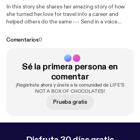
In this story she shares her amazing story of how
she turned her love for travel into a career and
helped others do the same --- Send in a voice
message:
https://anchor.fm/BoxChocPod/message
Comentarios
0
Sé la primera persona en
comentar
¡Regístrate ahora y únete a la comunidad de LIFE’S
NOT A BOX OF CHOCOLATES!
Prueba gratis
Disfruta 30 días gratis