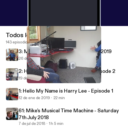
Todos los episodios
143 episodios
3: My Name Is Harry Lee - 26th Jan 2019
26 de ene de 2019
29 min
2: Hello My Name is Harry Lee - Episode 2
19 de ene de 2019
40 min
2: Hello My Name is Harry Lee - Episode 2
LIRRadio
1: Hello My Name is Harry Lee - Episode 1
12 de ene de 2019
22 min
61: Mike's Musical Time Machine - Saturday
7th July 2018
7 de jul de 2018
1 h 5 min