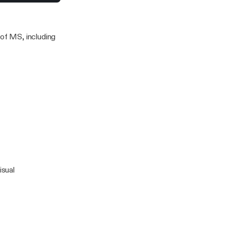
ment - for iPad/Mac/PC
 of MS, including
isual