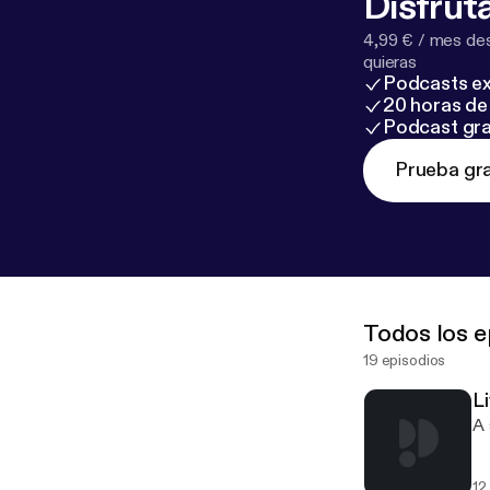
Disfruta
4,99 € / mes des
quieras
Podcasts ex
20 horas de 
Podcast gra
Prueba gra
Todos los e
19 episodios
Li
A 
12