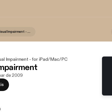
Living with visual Impairment - for iPad/Mac/PC
sual Impairment - for iPad/Mac/PC
Impairment
mar de 2009
is
n