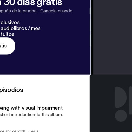
 30 días gratis
pués de la prueba.
·
Cancela cuando
clusivos
audiolibros / mes
tuitos
tis
pisodios
ving with visual Impairment
short introduction to this album.
 de abr de 2010
47 s