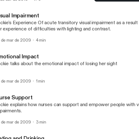
Visual Impairment
Living with visual Impair
isual Impairment
ckie's Experience Of acute transitory visual impairment as a result
r experience of difficulties with lighting and contrast.
 de mar de 2009
4 min
motional Impact
ckie talks about the emotional impact of losing her sight
 de mar de 2009
1 min
urse Support
ckie explains how nurses can support and empower people with v
pairments.
 de mar de 2009
3 min
ating and Drinking