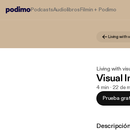
Podcasts
Audiolibros
Filmin + Podimo
Living with vi
Visual 
4 min · 22 de 
Prueba grat
Descripció