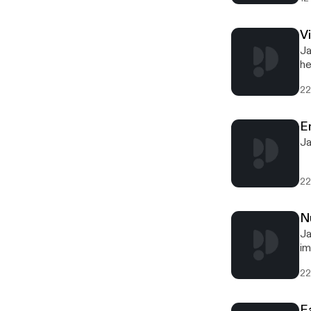
V
Ja
he
22
E
Ja
22
N
Ja
im
22
E