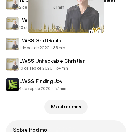
12 Steps For Starting An Online Business
2 de mar de 2021
31 min
LWSS Keep the Faith
10 de oct de 2020
39 min
LWSS God Goals
Living Within the Sweet Spot with Niccie Kliegl
LWSS God Goals
1 de oct de 2020
35 min
LWSS Unhackable Christian
19 de sep de 2020
34 min
LWSS Finding Joy
4 de sep de 2020
37 min
Mostrar más
Sobre Podimo