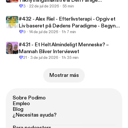
Tilknytningsmønstre & Den Farlige
💜
Forelskelse
3
22 de jul de 2026
55 min
#432 - Alex Riel - Efterlivsterapi - Opgiv et
Liv baseret på Dødens Paradigme - Begynd
💜
at Leve efter dit Kosmiske Formål
9
14 de jul de 2026
1 h 7 min
#431 - Et Helt Almindeligt Menneske? –
Mannah Bliver Interviewet
💜
21
3 de jul de 2026
1 h 35 min
Mostrar más
Sobre Podimo
Empleo
Blog
¿Necesitas ayuda?
Para podcasters