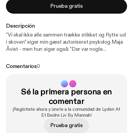
Prueba gratis
Descripción
"Vi skal ikke alle sammen trække stikket og flytte ud
i skoven" siger min gæst autoriseret psykolog Maja
Åvist - men hun siger også: "Der var nogle
elementer af mennesket, jeg savnede," når hun taler
om sin uddannelse til psykolog, og derfor har hun
Comentarios
0
rykket sin praksis ud i skoven! Maja er psykolog og
skaber af "Psykologen i Skoven". Hun arbejder i
krydsfeltet mellem natur, psykologi, eventyr, krop
Sé la primera persona en
og kreativitet som veje til healing, livskraft og
selvforbindelse. Hun arbejder lige nu på
comentar
romanprojektet "Vi danser om solen", en sanselig og
¡Regístrate ahora y únete a la comunidad de Lyden Af
spirituel fortælling om at bruge naturens visdom til
Et Bedre Liv By Mannah!
at finde hjem til kærligheden og livet. Maja
Prueba gratis
formulerer sig mægtigt godt i dette interview,