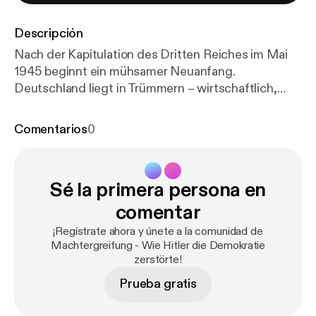
Descripción
Nach der Kapitulation des Dritten Reiches im Mai
1945 beginnt ein mühsamer Neuanfang.
Deutschland liegt in Trümmern – wirtschaftlich,
politisch und moralisch. Die Alliierten übernehmen
die Kontrolle, entnazifizieren das Land und leiten
Comentarios
0
den Wiederaufbau ein. Doch die gesellschaftliche
Aufarbeitung der nationalsozialistischen
Verbrechen und die Rückkehr zur Demokratie
Sé la primera persona en
stellen enorme Herausforderungen dar. Die
Nachkriegszeit ist geprägt von einem Balanceakt
comentar
zwischen Vergangenheitsbewältigung und dem
¡Regístrate ahora y únete a la comunidad de
Wunsch nach einem Neuanfang. Prozesse wie in
Machtergreifung - Wie Hitler die Demokratie
Nürnberg setzen ein Zeichen gegen die Verbrechen
zerstörte!
des Regimes, doch viele Täter entgehen der
Prueba gratis
Gerechtigkeit. Gleichzeitig beginnt in der
Bundesrepublik Deutschland der Aufbau einer