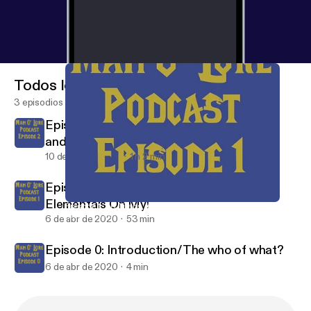
Todos los episodios
3 episodios
Episode 2: W2 Here be dragons, demons,
and keepers.
10 de abr de 2020
1 h 2 min
Episode 1: W1 Titans, Void Lords, and
Elementals Oh My!
Episode 1: W1 Titans, Void Lords, and Elementals Oh My!
Man O' Lore Podcast
6 de abr de 2020
53 min
Episode 0: Introduction/The who of what?
6 de abr de 2020
4 min