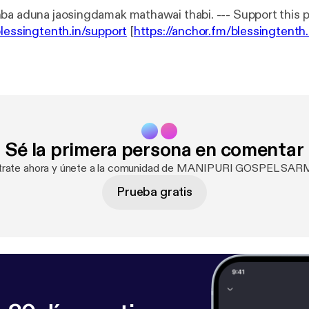
Aphaba jao senba aduna jaosingdamak mathawai tha
blessingtenth.in/support
[
https://anchor.fm/blessingtenth.
Sé la primera persona en comentar
strate ahora y únete a la comunidad de MANIPURI GOSPEL SA
Prueba gratis