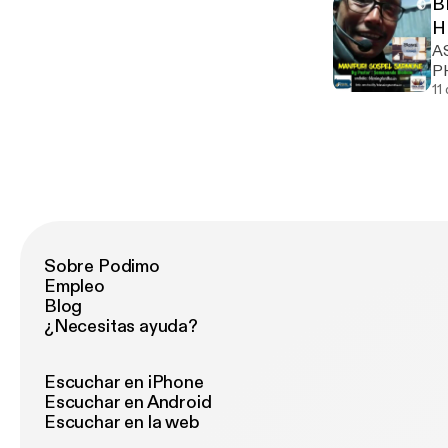
B
H
A
PHANGI --- Suppor
[h
11
Sobre Podimo
Empleo
Blog
¿Necesitas ayuda?
Escuchar en iPhone
Escuchar en Android
Escuchar en la web