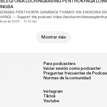
IBLEGI OIBA LUCHINGBASING PENTHOKPAGA LOI
INGBA
SENGBA PENTHOKPA GAMBAGI THAMOI ASI EIKHOINA E
t this podcast: https://anchor.fm/blessingtenth.in/support
ttps://anchor.fm/blessingtenth.in/support]
 de jul de 2020
1 h 12 min
Mostrar más
Para podcasters
Iniciar sesión como podcaster
Preguntas frecuentes de Podcas
Normas de la comunidad
Instagram
Tiktok
Youtube