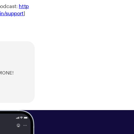
bi. --- Support this podcast:
http
in/support
]
RMONE!