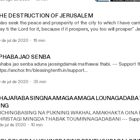
APHABA JAO SENBA
MANIPURI GOSPEL SAR
HE DESTRUCTION OF JERUSALEM
Also seek the peace and prosperity of the city to which I have carri
ay ti the Lord for it, because if it prospers, you too will prosper" J
 de jul de 2020
16 min
ttps://anchor.fm/blessingtenth.in/support]
PHABA JAO SENBA
aba jao senba aduna jaosingdamak mathawai thabi. --- Support this podcast:
tps://anchor.fm/blessingtenth.in/support
ttps://anchor.fm/blessingtenth.in/support]
 de jul de 2020
35 min
HAJARABA SINGNA AMAGA AMAGA LOUNAGADABA
ING
UCHINGBASING NA PUKNING WAKHAL AMAKHAKTA OINA 
RISTAGI MINGDA THABAK TOUMINNAGADABANI --- Support this podcast:
tps://anchor.fm/blessingtenth.in/support
 de jul de 2020
10 min
ttps://anchor.fm/blessingtenth.in/support]