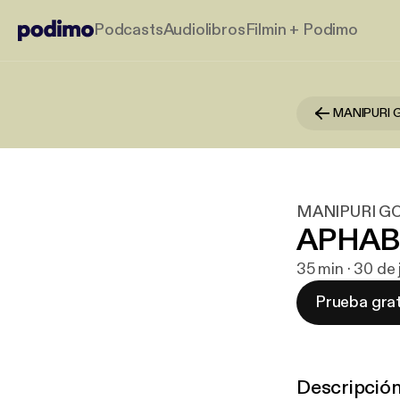
Podcasts
Audiolibros
Filmin + Podimo
MANIPURI
MANIPURI G
APHAB
35 min · 30 de
Prueba grat
Descripció