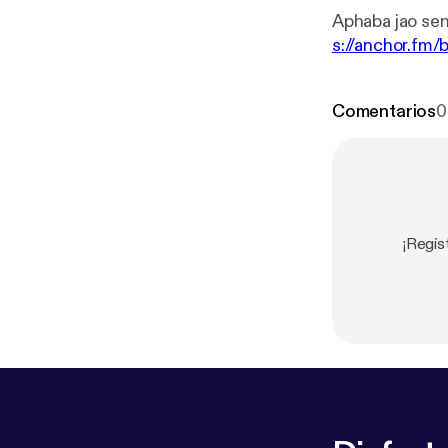
s://anchor.fm/
Comentarios
0
¡Regí