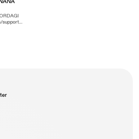
NNANA
SORDAGI
ter