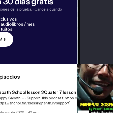
 30 días gratis
pués de la prueba.
·
Cancela cuando
clusivos
audiolibros / mes
tuitos
tis
pisodios
abath School lesson 3Quater 7 lesson Shearing the Wo
 --- Support this podcast: https://anchor.fm/blessingtenth.in/support
ttps://anchor.fm/blessingtenth.in/support]
 de ago de 2020
43 min