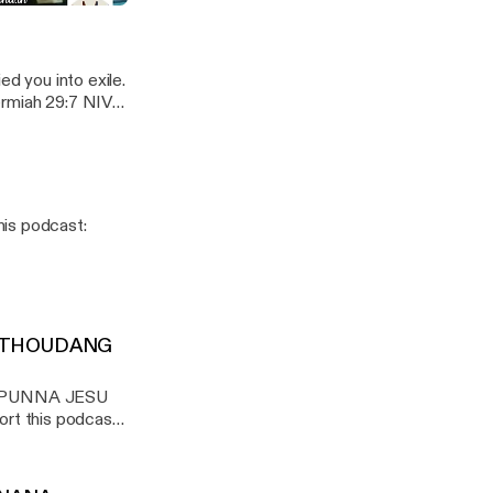
MONE
ed you into exile.
ermiah 29:7 NIV -
 THOUDANG
PUNNA JESU