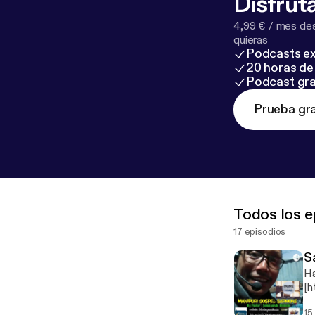
Disfruta
4,99 € / mes des
quieras
Podcasts ex
20 horas de 
Podcast gra
Prueba gra
Todos los e
17 episodios
S
Happy Sabath
[h
15