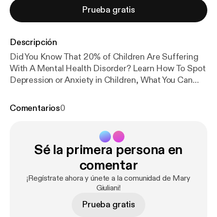
Prueba gratis
Descripción
Did You Know That 20% of Children Are Suffering
With A Mental Health Disorder? Learn How To Spot
Depression or Anxiety in Children, What You Can
Do, And How To Help With My Interview With Dr.
Lorry Leigh Belhumeur, Licensed Psychologist &
Comentarios
0
CEO Of Western Youth Services.
Sé la primera persona en
comentar
¡Regístrate ahora y únete a la comunidad de Mary
Giuliani!
Prueba gratis