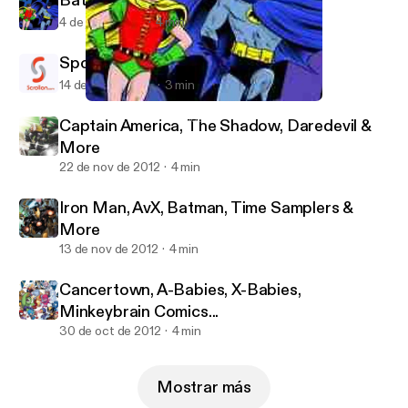
Batman '66 #1 Audioboo
4 de jul de 2013
4 min
Spotlight: Scrollon
14 de jun de 2013
3 min
Batman '66 #1 Audioboo
Michael J Nimmo's posts
Captain America, The Shadow, Daredevil &
More
22 de nov de 2012
4 min
Iron Man, AvX, Batman, Time Samplers &
More
13 de nov de 2012
4 min
Cancertown, A-Babies, X-Babies,
Minkeybrain Comics...
30 de oct de 2012
4 min
Mostrar más