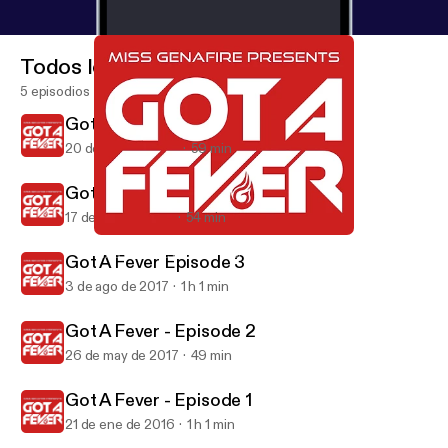
Todos los episodios
5 episodios
Got A Fever - Episode 5
20 de ene de 2019
59 min
Got A Fever - Episode 4
17 de ago de 2018
54 min
Got A Fever - Episode 2
Miss Genafire presents Got A Fever
Got A Fever Episode 3
3 de ago de 2017
1 h 1 min
Got A Fever - Episode 2
26 de may de 2017
49 min
Got A Fever - Episode 1
21 de ene de 2016
1 h 1 min