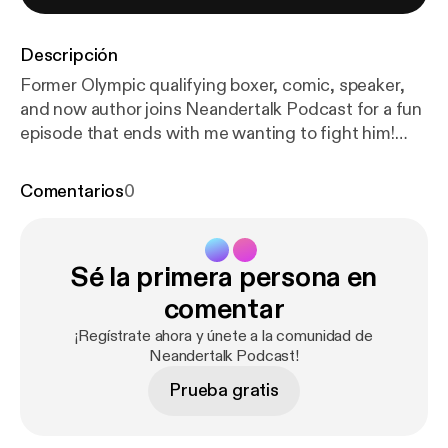
Descripción
Former Olympic qualifying boxer, comic, speaker,
and now author joins Neandertalk Podcast for a fun
episode that ends with me wanting to fight him!
give him a follow on all the socials @CamFAwesome
and pick up his new book "Becoming Awesome how
Comentarios
0
to make success inevitable" also, please subscribe
to my channel and spread the word about the
podcast. Thanks for listening to Neandertalk
Sé la primera persona en
Podcast hosted by Ryan Westa
comentar
¡Regístrate ahora y únete a la comunidad de
Neandertalk Podcast!
Prueba gratis