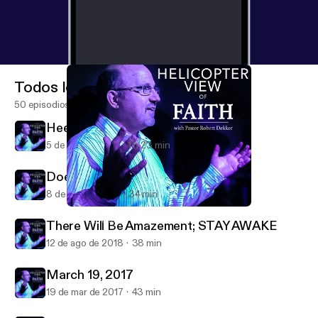
Todos los episodios
50 episodios
Heed God's Call to SERVE
5 de sep de 2021
1 h 23 min
Does Age Matter
8 de ago de 2021
34 min
There Will Be Amazement; STAY AWAKE
New Covenant Presbyterian Church
There Will Be Amazement; STAY AWAKE
12 de ago de 2018
38 min
March 19, 2017
19 de mar de 2017
43 min