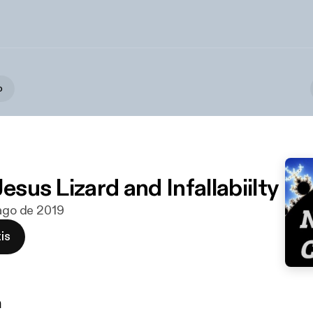
o
Jesus Lizard and Infallabiilty
 ago de 2019
is
n