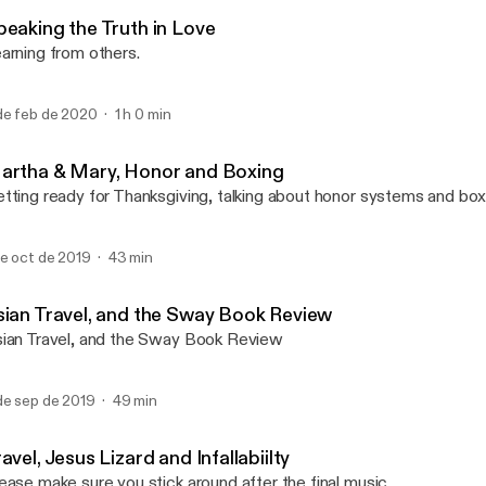
Nimie Cogito
peaking the Truth in Love
arning from others.
de feb de 2020
1 h 0 min
artha & Mary, Honor and Boxing
tting ready for Thanksgiving, talking about honor systems and box
de oct de 2019
43 min
sian Travel, and the Sway Book Review
ian Travel, and the Sway Book Review
de sep de 2019
49 min
avel, Jesus Lizard and Infallabiilty
ease make sure you stick around after the final music.