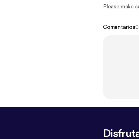
Please make su
Comentarios
0
Disfruta