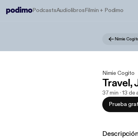
Podcasts
Audiolibros
Filmin + Podimo
Nimie Cogit
Nimie Cogito
Travel, 
37 min · 13 de
Prueba grat
Descripció