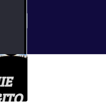
n Piper. Make
allabiilty