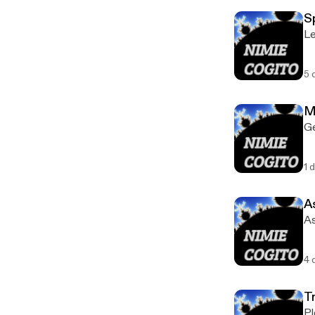
S
Le
5 
M
Ge
1 
A
As
4 
Tr
Pl