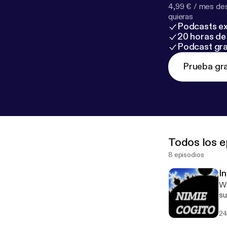
4,99 € / mes des
quieras
Podcasts ex
20 horas de 
Podcast gra
Prueba gra
Todos los e
8 episodios
I
We
su
24