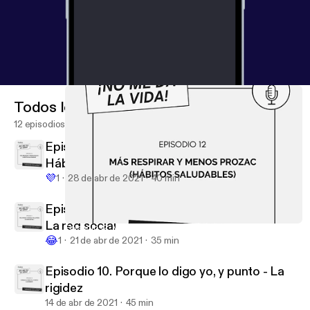
Todos los episodios
12 episodios
Episodio 12. Más respirar y menos Prozac -
Hábitos saludables
💜
1
28 de abr de 2021
40 min
Episodio 11. Más amigos y menos followers -
La red social
Episodio 12. Más respirar y menos Prozac - Hábitos saludables
No me da la vida
😂
1
21 de abr de 2021
35 min
Episodio 10. Porque lo digo yo, y punto - La
rigidez
14 de abr de 2021
45 min