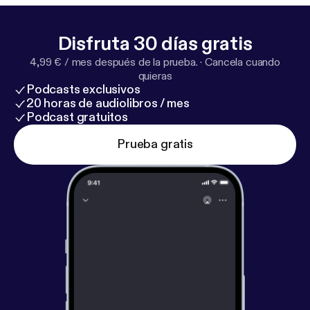
páginas web: -> Marta Redondo @marta_ipes /
@ipes_psico / www.ipes.es -> Jana Fernández:
Disfruta 30 días gratis
@janafr / www.janafernandez.es
4,99 € / mes después de la prueba.
·
Cancela cuando
quieras
Podcasts exclusivos
20 horas de audiolibros / mes
Podcast gratuitos
Prueba gratis