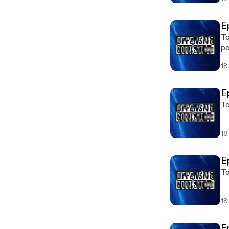
E
To
po
18
E
To
18
E
To
18
E