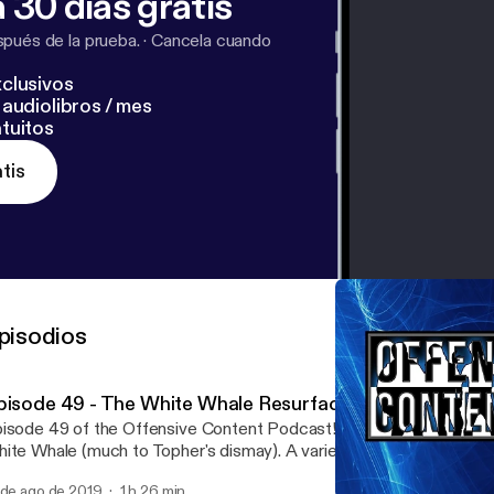
 30 días gratis
pués de la prueba.
·
Cancela cuando
clusivos
audiolibros / mes
tuitos
tis
pisodios
pisode 49 - The White Whale Resurfaces
isode 49 of the Offensive Content Podcast! Today marks a reapp
ite Whale (much to Topher's dismay). A variety of different subj
n't miss it!
 de ago de 2019
1 h 26 min