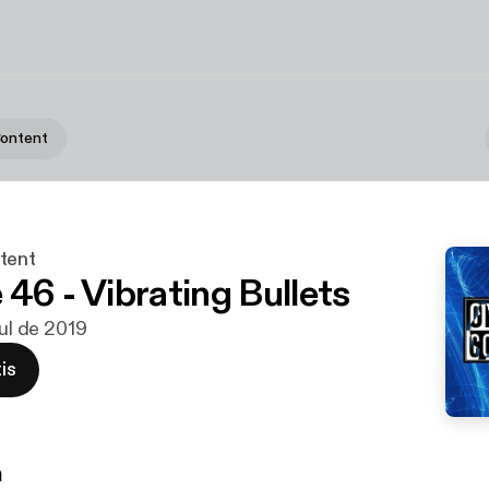
Content
tent
 46 - Vibrating Bullets
jul de 2019
is
n