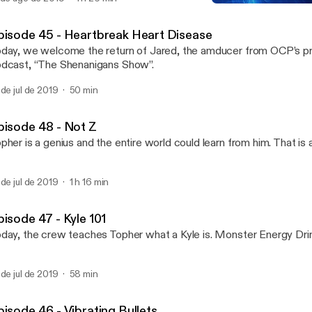
Episode 46 - Vibrating Bul
Offensive Content
pisode 45 - Heartbreak Heart Disease
day, we welcome the return of Jared, the amducer from OCP’s 
dcast, “The Shenanigans Show”.
 de jul de 2019
50 min
pisode 48 - Not Z
pher is a genius and the entire world could learn from him. That is al
 de jul de 2019
1 h 16 min
pisode 47 - Kyle 101
day, the crew teaches Topher what a Kyle is. Monster Energy Dri
 de jul de 2019
58 min
pisode 46 - Vibrating Bullets