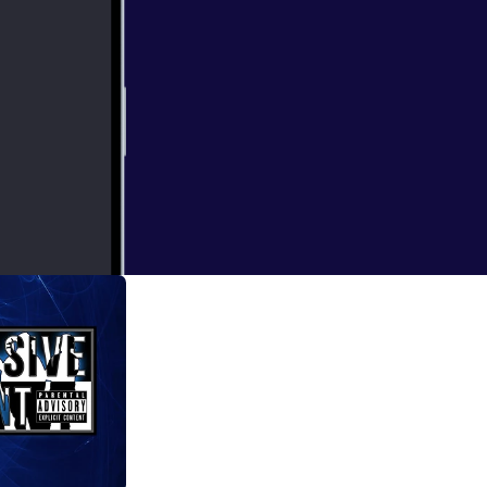
earance of the
ects come up.