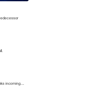
lets
predecessor
l.
nks incoming….