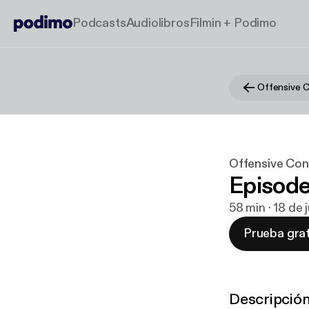
Podcasts
Audiolibros
Filmin + Podimo
Offensive 
Offensive Con
Episode
58 min · 18 de 
Prueba grat
Descripció