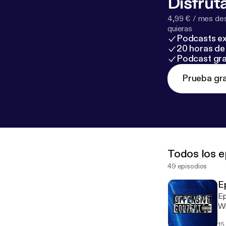
Disfruta
4,99 € / mes des
quieras
Podcasts ex
20 horas de 
Podcast gra
Prueba gra
Todos los e
49 episodios
E
Ep
Wh
Do
15