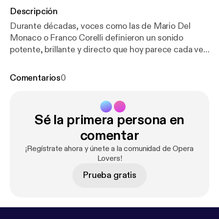
Descripción
Durante décadas, voces como las de Mario Del
Monaco o Franco Corelli definieron un sonido
potente, brillante y directo que hoy parece cada vez
más raro. Pero… ¿realmente desaparecieron o
simplemente cambió la forma de cantar?En este
Comentarios
0
video analizamos qué hacía único al llamado “tenor
dramático italiano”: el squillo, la proyección, el peso
vocal y su relación con el verismo y el repertorio de
Sé la primera persona en
Giuseppe Verdi y Giacomo Puccini. También
revisamos la delgada línea entre tenor lírico, spinto y
comentar
dramático, y por qué hoy es más difícil encontrar
¡Regístrate ahora y únete a la comunidad de Opera
ese tipo de voz.¿Es un problema de técnica? ¿De
Lovers!
estilo? ¿O simplemente una evolución natural de la
Prueba gratis
ópera?