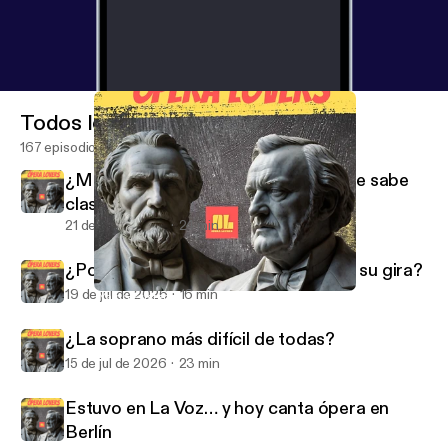
Todos los episodios
167 episodios
¿Mezzo o soprano? La voz que nadie sabe
clasificar
21 de jul de 2026
24 min
¿Por qué Javier Camarena la invitó a su gira?
19 de jul de 2026
16 min
¿Ya no existen los tenores italianos como antes?
Opera Lovers
¿La soprano más difícil de todas?
15 de jul de 2026
23 min
Estuvo en La Voz… y hoy canta ópera en
Berlín