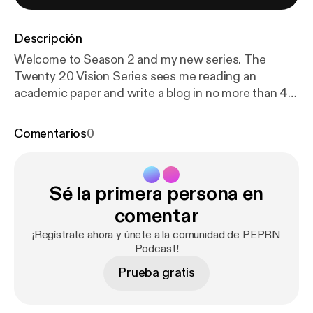
Descripción
Welcome to Season 2 and my new series. The
Twenty 20 Vision Series sees me reading an
academic paper and write a blog in no more than 40
minutes. Twenty minutes reading and 20 minutes
writing (this twenty 20). Whatever emerges is then
Comentarios
0
be published. The aim is to make paper reading and
blog writing manageable whilst maintaining the
integrity and usefulness of PEPRN. In this Podcast,
Sé la primera persona en
I read the Twenty 20 Vision blog (published 10th
March 2023) which explores Valeria Varea and
comentar
colleagues’ 2022 paper “Exploring the changes of
¡Regístrate ahora y únete a la comunidad de PEPRN
physical education in the age of Covid-19”.
Podcast!
Prueba gratis