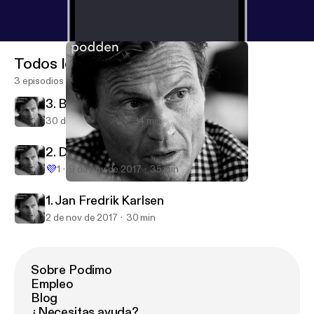
Todos los episodios
3 episodios
3. Bård Tufte Johansen
30 de nov de 2017
34 min
2. Daniel Skjeldam
💜
1
9 de nov de 2017
35 min
3. Bård Tufte Johansen
Petter Stordalen - Strawberrypodden
1. Jan Fredrik Karlsen
2 de nov de 2017
30 min
Sobre Podimo
Empleo
Blog
¿Necesitas ayuda?