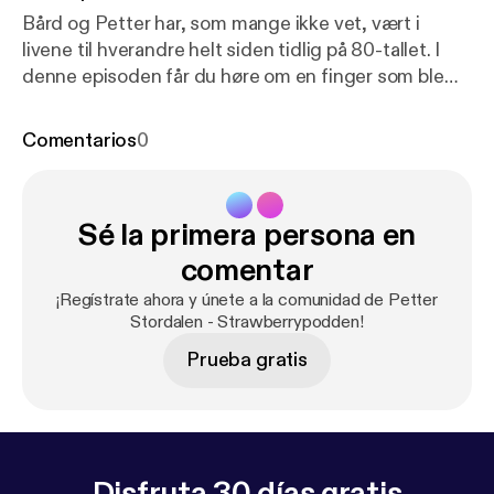
Bård og Petter har, som mange ikke vet, vært i
livene til hverandre helt siden tidlig på 80-tallet. I
denne episoden får du høre om en finger som ble
kastet på havet, om lydnivået hjemme hos
Stordalen på 80-tallet, hva som egentlig er viktig i
Comentarios
0
livene deres og noe mange Odd-supportere har lurt
på i lang tid. Nemlig hvorfor Petter ikke sponser
laget fra sine hjemtrakter. See acast.com/privacy [
h
Sé la primera persona en
ttps://acast.com/privacy
] for privacy and opt-out
information.
comentar
¡Regístrate ahora y únete a la comunidad de Petter
Stordalen - Strawberrypodden!
Prueba gratis
Disfruta 30 días gratis