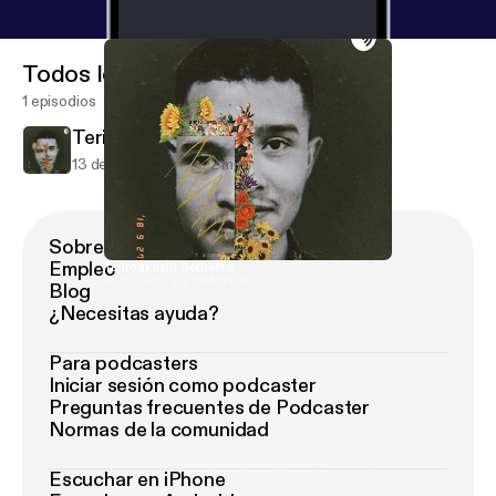
Todos los episodios
1 episodios
Terimakasih Semesta
13 de ago de 2020
2 min
Sobre Podimo
Empleo
Terimakasih Semesta
PODCAST'ES CAMPUR
Blog
¿Necesitas ayuda?
Para podcasters
Iniciar sesión como podcaster
Preguntas frecuentes de Podcaster
Normas de la comunidad
Escuchar en iPhone