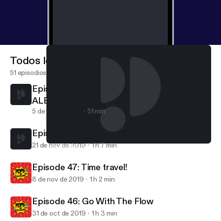
Todos los episodios
51 episodios
Episode 49: Gobble Gobble! (special guest
ALEX MARTINEZ)
5 de dic de 2019
51 min
Episode 48: No, I am Your Father!
21 de nov de 2019
1 h 7 min
Episode 49: Gobble Gobble! (special guest ALEX MARTINEZ)
Pops On Pop Culture
Episode 47: Time travel!
8 de nov de 2019
1 h 2 min
Episode 46: Go With The Flow
31 de oct de 2019
1 h 3 min