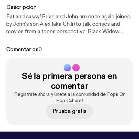
Descripción
Fat and sassy! Brian and John are once again joined
by John's son Alex (aka Chili) to talk comics and
movies from a teens perspective. Black Widow
trailer has dropped! John continued reading Shang
Chi and gives his thoughts on how he might fit into
Comentarios
0
the MCU in phase 4. Brian continued reading Star
Wars: Vader and Alex read Mister Miracle! John and
Brian both watched half of The Irishman! Follow us
Sé la primera persona en
on Instagram at Pops On Pop Culture, on Twitter
@themicmaniacs, like the Facebook page, and send
comentar
e-mails with comments, suggestions, and
¡Regístrate ahora y únete a la comunidad de Pops On
questions to popsonpopculture@gmail.com, also
Pop Culture!
consider contributing to the new Patreon page at
Prueba gratis
patreon.com/popsonpopculture.