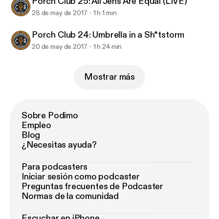
Porch Club 25: All Jens Are Equal (LIVE)
28 de may de 2017
1 h 1 min
Porch Club 24: Umbrella in a Sh*tstorm
20 de may de 2017
1 h 24 min
Mostrar más
Sobre Podimo
Empleo
Blog
¿Necesitas ayuda?
Para podcasters
Iniciar sesión como podcaster
Preguntas frecuentes de Podcaster
Normas de la comunidad
Escuchar en iPhone