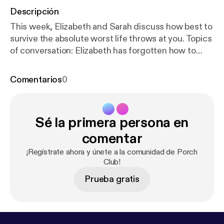
Descripción
This week, Elizabeth and Sarah discuss how best to
survive the absolute worst life throws at you. Topics
of conversation: Elizabeth has forgotten how to
shower, a GJ Corban naming competition, Sarah
makes a moniker mistake, strowborry body botter,
Comentarios
0
and seriously, you guys, hand-written cards are
important. Support us on Patreon! [
http://patreon.co
m/commonroomradio
] Music: “Princess” by Josh
Sé la primera persona en
Woodward [
http://joshwoodward.com
]
comentar
¡Regístrate ahora y únete a la comunidad de Porch
Club!
Prueba gratis