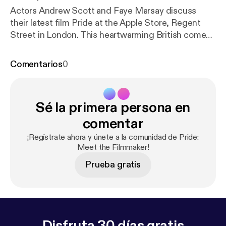
Actors Andrew Scott and Faye Marsay discuss
their latest film Pride at the Apple Store, Regent
Street in London. This heartwarming British comedy
is set in the summer of 1984, where a group of gay
and lesbian activists raise money to support the
Comentarios
0
families of striking miners, though the union seems
embarrassed to receive their support. Undeterred
they go direct to the miners and so begins the
Sé la primera persona en
extraordinary true story of two seemingly alien
communities who form a surprising and ultimately
comentar
triumphant partnership.
¡Regístrate ahora y únete a la comunidad de Pride:
Meet the Filmmaker!
Prueba gratis
Disfruta 30 días gratis