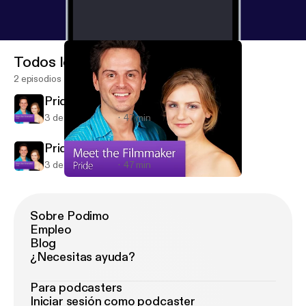
Todos los episodios
2 episodios
Pride: Meet the Filmmaker
3 de sep de 2014
47 min
Pride: Meet the Filmmaker
3 de sep de 2014
47 min
Pride: Meet the Filmmaker
Pride: Meet the Filmmaker
Sobre Podimo
Empleo
Blog
¿Necesitas ayuda?
Para podcasters
Iniciar sesión como podcaster