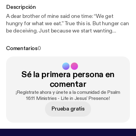
Descripción
A dear brother of mine said one time: “We get
hungry for what we eat.” True this is. But hunger can
be deceiving. Just because we start wanting
something more, does not mean that it is going to
fill us up. And it is in this quandary, were we find the
Comentarios
0
truth of our inability to trust our flesh. This entry
explores Life in The Spirit. You can read this entry at:
https://ps1611.org/2016/12/awaken-to-our-true-hun
Sé la primera persona en
ger.html/
comentar
¡Regístrate ahora y únete a la comunidad de Psalm
16:11 Ministries - Life in Jesus' Presence!
Prueba gratis