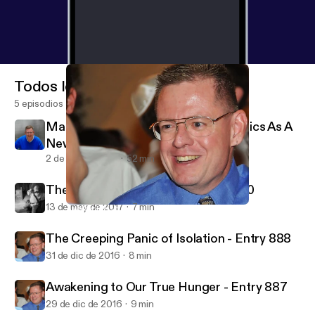
Todos los episodios
5 episodios
Makala Doulos Testimony: Apologetics As A
New Creation
2 de oct de 2018
52 min
The Incorrigible Old Man - Entry 890
13 de may de 2017
7 min
Awakening to Our True Hunger - Entry 887
Psalm 16:11 Ministries - Life in Jesus' Presence
The Creeping Panic of Isolation - Entry 888
31 de dic de 2016
8 min
Awakening to Our True Hunger - Entry 887
29 de dic de 2016
9 min