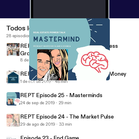
Todos los episodios
28 episodios
REPT Episode 27 - Books for Business
Growth
8 de oct de 2019
21 min
REPT Episode 26 - Remodeling for Money
1 de oct de 2019
48 min
REPT Episode 25 - Masterminds
Real Estate Power Talk
REPT Episode 25 - Masterminds
24 de sep de 2019
29 min
REPT Episode 24 - The Market Pulse
29 de ago de 2019
33 min
Episode 23 - End Game