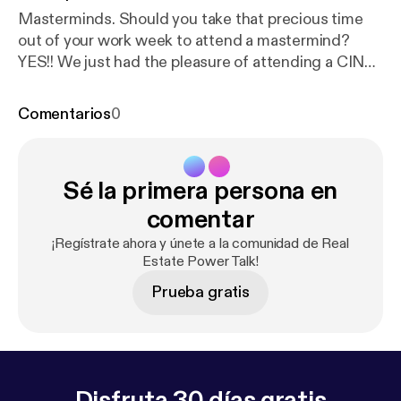
Masterminds. Should you take that precious time
out of your work week to attend a mastermind?
YES!! We just had the pleasure of attending a CINC
Mastermind in Austin and it was OVERFLOWING
with GOLDEN NUGGETS! Little things and
Comentarios
0
sometimes big things can create BIG AHAS.
Implementing a few them will guaranteed change
your business for the GOOD! Listen in as we go
Sé la primera persona en
over our favorite Ahas and a special shout out to
CINC, John Marrone, Ryan Smith, Joe Maez, Gil
comentar
Ramos, Goran Jevtovic, Geoff Zahler as they all
¡Regístrate ahora y únete a la comunidad de Real
shared golden nuggets on Core Values, Culture,
Estate Power Talk!
Accountability, & More! EVERYONE in that room
Prueba gratis
had something to share!
Disfruta 30 días gratis