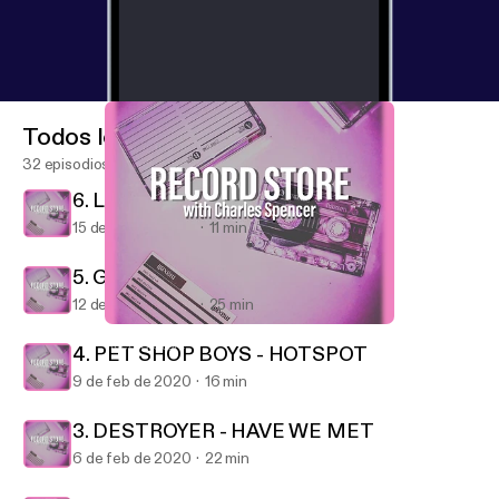
Todos los episodios
32 episodios
6. LA ROUX - SUPERVISION
15 de feb de 2020
11 min
5. GREEN DAY - FATHER OF ALL...
12 de feb de 2020
25 min
5. GREEN DAY - FATHER OF ALL...
Record Store
4. PET SHOP BOYS - HOTSPOT
9 de feb de 2020
16 min
3. DESTROYER - HAVE WE MET
6 de feb de 2020
22 min