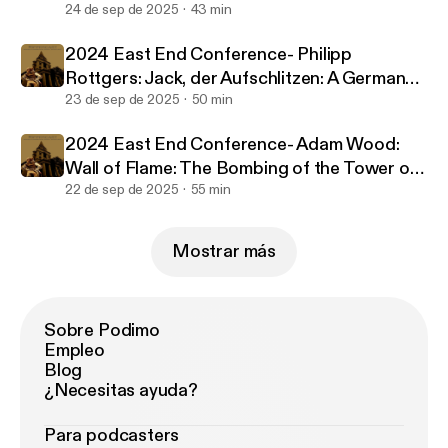
24 de sep de 2025
43 min
2024 East End Conference- Philipp
Rottgers: Jack, der Aufschlitzen: A German
perception of the Ripper murders from 1888
23 de sep de 2025
50 min
to today
2024 East End Conference- Adam Wood:
Wall of Flame: The Bombing of the Tower of
London, 1885
22 de sep de 2025
55 min
Mostrar más
Sobre Podimo
Empleo
Blog
¿Necesitas ayuda?
Para podcasters