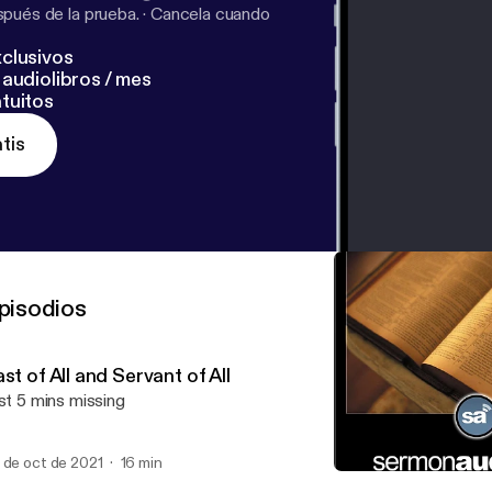
pués de la prueba.
·
Cancela cuando
clusivos
audiolibros / mes
tuitos
tis
pisodios
st of All and Servant of All
rst 5 mins missing
 de oct de 2021
16 min
Last of All and Servant of A