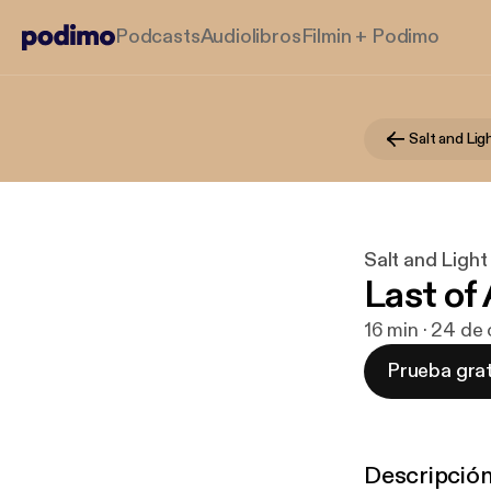
Podcasts
Audiolibros
Filmin + Podimo
Salt and Ligh
Last of 
16 min · 24 de
Prueba grat
Descripció