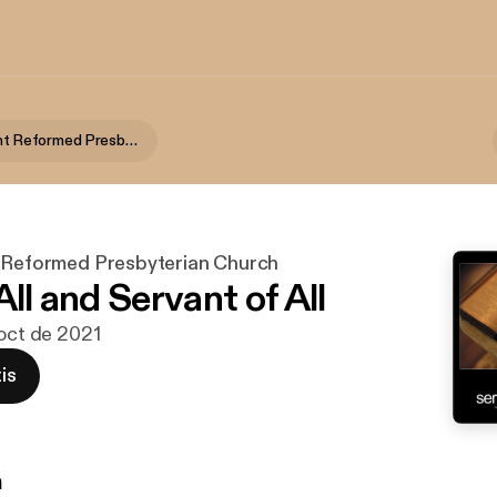
Salt and Light Reformed Presbyterian Church
t Reformed Presbyterian Church
All and Servant of All
 oct de 2021
is
n