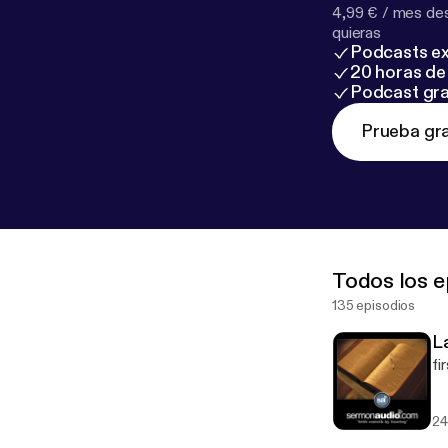
4,99 € / mes des
quieras
Podcasts ex
20 horas de 
Podcast gra
Prueba gra
Todos los e
135 episodios
La
fi
24