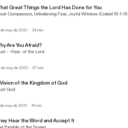
Salt and Light Reformed 
hat Great Things the Lord Has Done for You
eat Compassion, Unbelieving Fear, Joyful Witness-Ezekiel 16-1-19
 de may de 2021
34 min
hy Are You Afraid?
ust - -Fear- of the Lord
 de may de 2021
27 min
 Vision of the Kingdom of God
ust God
 de may de 2021
41 min
hey Hear the Word and Accept It
e Parable of the Sower