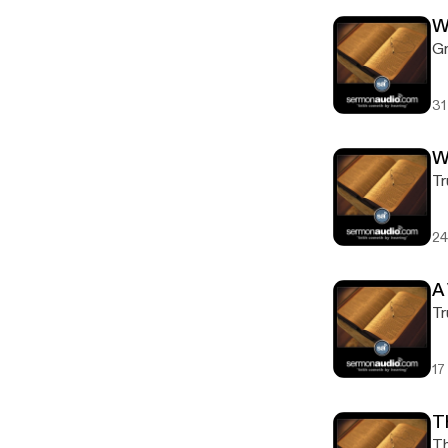
W
Gr
31
W
Tr
24
A
Tr
17
T
Th