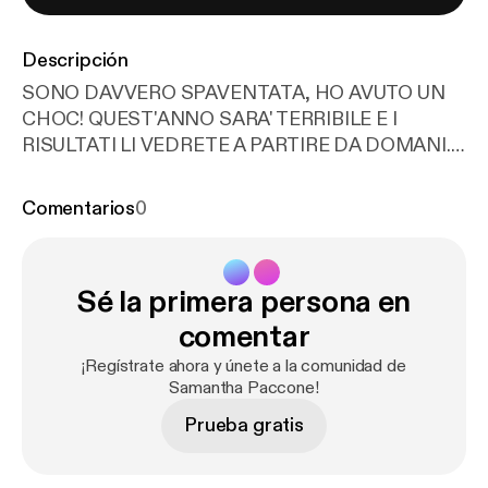
Descripción
SONO DAVVERO SPAVENTATA, HO AVUTO UN
CHOC! QUEST'ANNO SARA' TERRIBILE E I
RISULTATI LI VEDRETE A PARTIRE DA DOMANI.
QUI E' NOTTE. VI AUGURO UN BUON RIPOSO. UN
BACIO ANZI DUE DALLA VOSTRA CARA
Comentarios
0
SAMANTHA PACCONE DI FIDUCIA. LA STREGA
CHE VI AMERA' ALLA FOLLY. SMACK SMACK :* :*
SAMANTHA PACCONE In Benevento, venerdì 2
Sé la primera persona en
agosto 2019 alle ore 2:22 MUSICA UTILIZZATA:
CASTA DIVA - MARIA CALLAS REQUIEM FOR A
comentar
DREAM SOUNDTRACK
¡Regístrate ahora y únete a la comunidad de
Samantha Paccone!
Prueba gratis