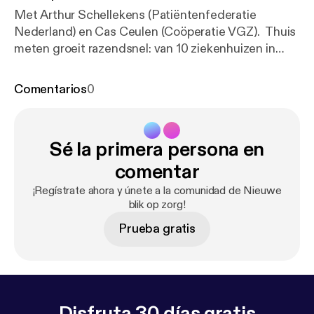
Met Arthur Schellekens (Patiëntenfederatie
Nederland) en Cas Ceulen (Coöperatie VGZ). Thuis
meten groeit razendsnel: van 10 ziekenhuizen in
2020 naar 80% van de Nederlandse ziekenhuizen.
Wat betekent dat voor patiënten en zorgverleners?
Comentarios
0
In deze aflevering van Nieuwe Blik op Zorg hoor je
hoe thuismonitoring zorgt voor meer rust, minder
ligdagen en meer regie voor de patiënt. Reacties
Sé la primera persona en
zijn van harte welkom via denkmeemet@vgz.nl
[denkmeemet@vgz.nl].
comentar
¡Regístrate ahora y únete a la comunidad de Nieuwe
blik op zorg!
Prueba gratis
Disfruta 30 días gratis