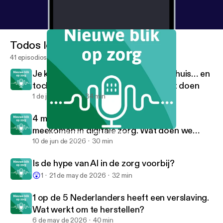
Todos los episodios
41 episodios
Je krijgt alles uitgelegd in het ziekenhuis… en
toch weet je daarna niet wat je moet doen
1 de jul de 2026
34 min
4 miljoen Nederlanders kunnen niet
meekomen in digitale zorg. Wat doen we
Van ziekenhuis naar huiskamer
Nieuwe blik op zorg
daaraan?
10 de jun de 2026
30 min
Is de hype van AI in de zorg voorbij?
😲
1
21 de may de 2026
32 min
1 op de 5 Nederlanders heeft een verslaving.
Wat werkt om te herstellen?
6 de may de 2026
40 min