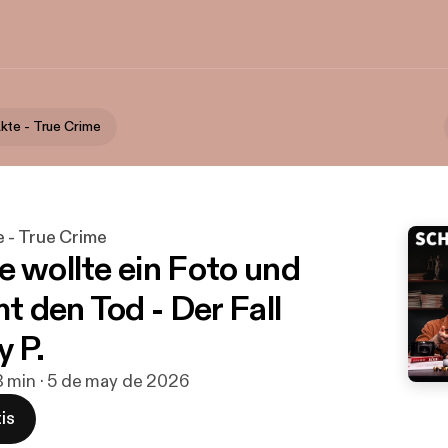
te - True Crime
 - True Crime
e wollte ein Foto und
 den Tod - Der Fall
y P.
 min · 5 de may de 2026
is