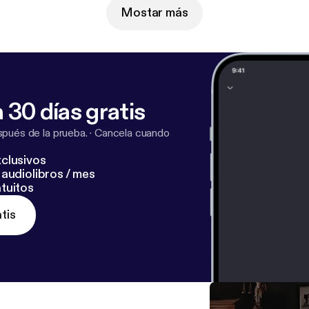
Mostar más
@julep.de
[schwarzeakte@julep.de] Website: www.schwarzeakte.de [
http://www.
f Twitch: www.twitch.tv/thepaetrick [
http://www.twitch.tv/
d Links von unseren Werbepartnern findet ihr unter
https
ttps://linktr.ee/schwarzeakte
] Spoiler: Dieser Fall ist gelöst. --- Content
 30 días gratis
dich mit diesem Thema nicht wohlfühlst, hör dir die Folge
pués de la prueba.
·
Cancela cuando
clusivos
audiolibros / mes
tuitos
tis