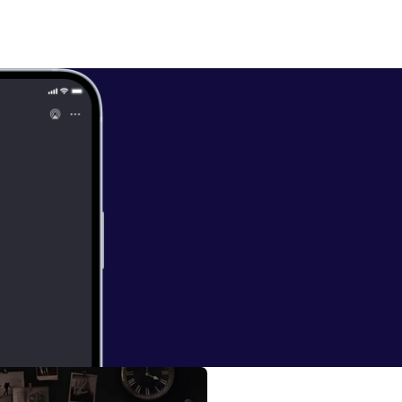
schwarzeakte.d
thepaetrick
]
://linktr.ee/sc
 bitte nicht