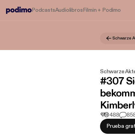
Podcasts
Audiolibros
Filmin + Podimo
Schwarze Ak
Schwarze Akte
#307 Si
bekommt
Kimberl
💜
😢
488
8
58
Prueba grat