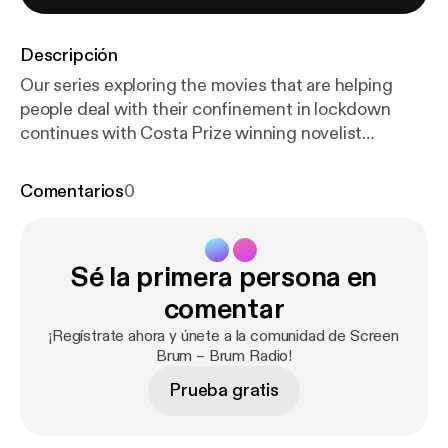
Descripción
Our series exploring the movies that are helping
people deal with their confinement in lockdown
continues with Costa Prize winning novelist
Catherine O'Flynn. Catherine talks about wathing
Columbo and the Waltons with her kids, seeking
Comentarios
0
solace with Walter Matthau in the wonderful A New
Leaf, the genius of Humphrey Bogart in The
Maltese Falcon and The Caine Mutiny and the
Sé la primera persona en
newfound joy to be found in Konnie Huq’s regular
lockdown youtube videos
comentar
¡Regístrate ahora y únete a la comunidad de Screen
Brum – Brum Radio!
Prueba gratis