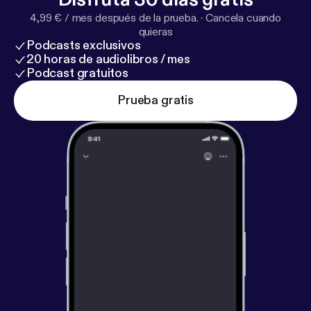
4,99 € / mes después de la prueba.
·
Cancela cuando
quieras
Podcasts exclusivos
20 horas de audiolibros / mes
Podcast gratuitos
Prueba gratis