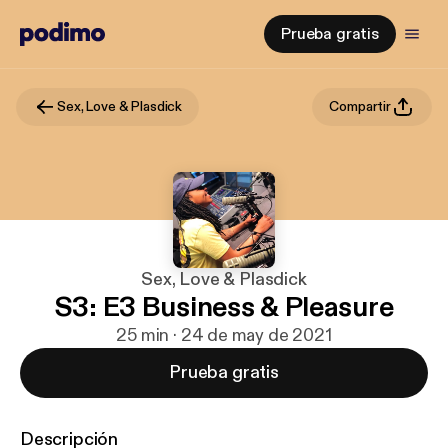
Prueba gratis
Sex, Love & Plasdick
Compartir
Sex, Love & Plasdick
S3: E3 Business & Pleasure
25 min · 24 de may de 2021
Prueba gratis
Descripción