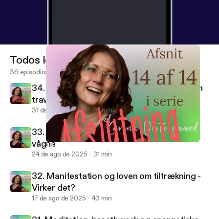
Todos los episodios
36 episodios
34. Hvordan integrerer man spiritualitet i en
travl hverdag
31 de ago de 2025
20 min
33. Det spirituelle ego - Når vi tror vi er
vågne
34. Hvordan integrerer man spiritualitet i en travl hverdag
Skabsspirituel
24 de ago de 2025
31 min
32. Manifestation og loven om tiltrækning -
Virker det?
17 de ago de 2025
43 min