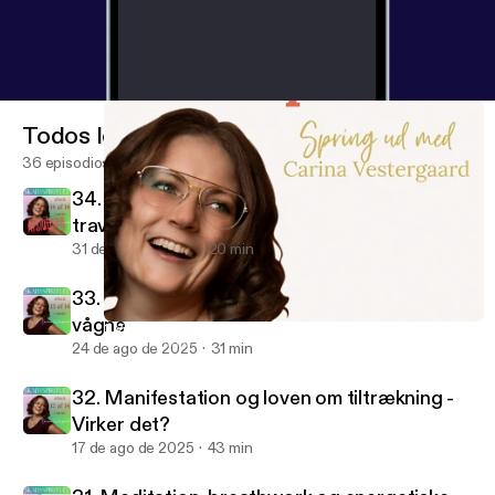
Todos los episodios
36 episodios
34. Hvordan integrerer man spiritualitet i en
travl hverdag
31 de ago de 2025
20 min
33. Det spirituelle ego - Når vi tror vi er
vågne
1. Velkommen til Skabsspirituel og Carina Vestergaards Univers
Skabsspirituel
24 de ago de 2025
31 min
32. Manifestation og loven om tiltrækning -
Virker det?
17 de ago de 2025
43 min