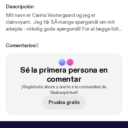
Descripción
Mit navn er Carina Vestergaard og jeg er
clairvoyant. Jeg får SÅ mange spørgsmål om mit
arbejde - virkelig gode spørgsmål! For at lægge lidt
hårdt ud med podcasten Skabsspirituel, har jeg
ladet mig interviewe af min kære søster - Pernille
Comentarios
0
Vang. I denne episode lærer du dermed mig ret
godt at kende. Hvad er min baggrund, hvad er det
jeg tror på og hvorfor? Facebookgruppen jeg
Sé la primera persona en
omtaler i podcasten er den der er linket til lige her:
h
ttps://www.facebook.com/groups/carinavestergaar
comentar
d
¡Regístrate ahora y únete a la comunidad de
Skabsspirituel!
Prueba gratis