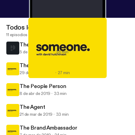
Todos los episodios
11 episodios
The Restaurateur
5 de ene de 2020
38 min
The Survivor
29 de may de 2019
27 min
The Survivor
Someone, with David Hutchinson
The People Person
8 de abr de 2019
33 min
The Agent
21 de mar de 2019
33 min
The Brand Ambassador