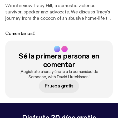
We interview Tracy Hill, a domestic violence
survivor, speaker and advocate. We discuss Tracy's
journey from the cocoon of an abusive home-life to
the freedom she now enjoys. Tracy shares on her
goals to help others transition from "caterpillars to
Comentarios
0
butterflies".
Sé la primera persona en
comentar
¡Regístrate ahora y únete a la comunidad de
Someone, with David Hutchinson!
Prueba gratis
Disfruta 30 días gratis