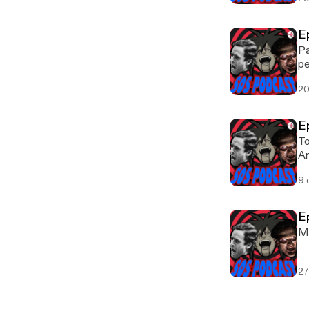
E
Pa
pe
20
E
To
A
9 
E
Me
27