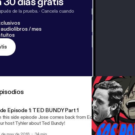
 30 días gratis
pués de la prueba.
·
Cancela cuando
clusivos
audiolibros / mes
tuitos
tis
pisodios
ide Episode 1: TED BUNDY Part 1
 this side episode Jose comes back from Ecuador just to ramble 
ur host Tyhler about Ted Bundy!
 de may de 2018
34 min