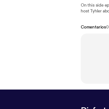
On this side e
host Tyhler ab
Comentarios
0