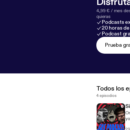
Disfruta
4,99 € / mes des
quieras
Podcasts ex
20 horas de 
Podcast gra
Prueba gra
Todos los e
4 episodios
S
On
yo
29