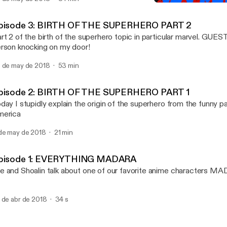
Side Episode 1: TED BUNDY
SOS Podcast
pisode 3: BIRTH OF THE SUPERHERO PART 2
rt 2 of the birth of the superhero topic in particular marvel. GU
rson knocking on my door!
 de may de 2018
53 min
pisode 2: BIRTH OF THE SUPERHERO PART 1
day I stupidly explain the origin of the superhero from the funny p
merica
de may de 2018
21 min
pisode 1: EVERYTHING MADARA
 and Shoalin talk about one of our favorite anime characters M
 de abr de 2018
34 s