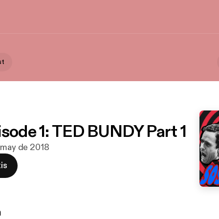
st
isode 1: TED BUNDY Part 1
e may de 2018
is
n