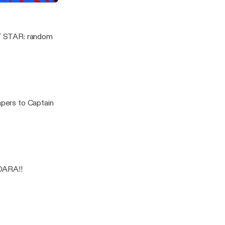
 Part 1
EST STAR: random
apers to Captain
ADARA!!