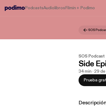
Podcasts
Audiolibros
Filmin + Podimo
SOS Podca
SOS Podcast
Side Ep
34 min · 29 d
Prueba grat
Descripció