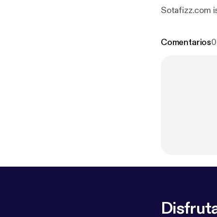
Sotafizz.com i
Comentarios
0
Disfruta