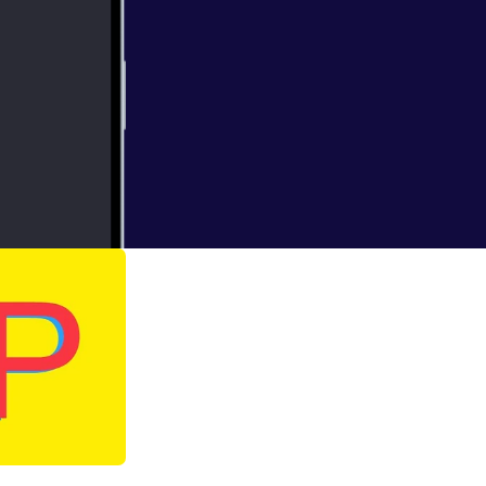
 on its way!
zz.com