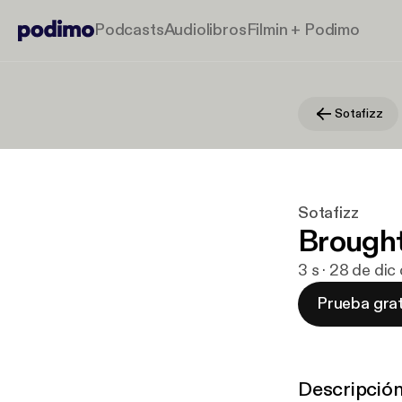
Podcasts
Audiolibros
Filmin + Podimo
Sotafizz
Sotafizz
Brought
3 s · 28 de dic
Prueba grat
Descripció