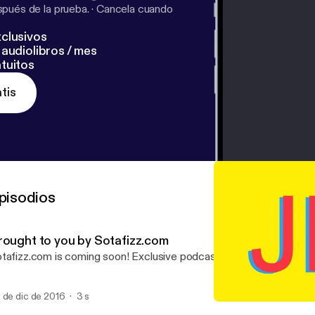
pués de la prueba.
·
Cancela cuando
clusivos
audiolibros / mes
tuitos
tis
pisodios
rought to you by Sotafizz.com
tafizz.com is coming soon! Exclusive podcasts and web series are
 de dic de 2016
3 s
Brought to you by Sotafi