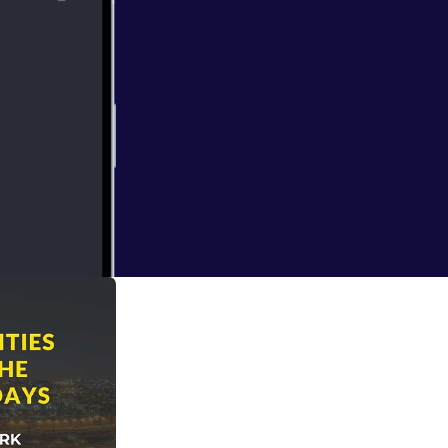
P8IVDF/view?