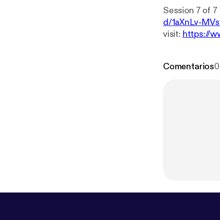
d/1aXnLv-MVs
visit:
https://w
Comentarios
0