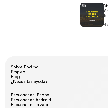
S
Ses
ht
usp=sharing For
4 
da
Sobre Podimo
Empleo
Blog
¿Necesitas ayuda?
Escuchar en iPhone
Escuchar en Android
Escuchar en la web