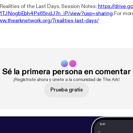
Session 7 of 7 Realities of the Last Days. Session Notes:
https://drive.g
1TJNogbEbh4Ps65ndJ7n_iP/view?usp=sharing
For more resources
ww.thearknetwork.org/7realities-last-days/
Sé la primera persona en comentar
¡Regístrate ahora y únete a la comunidad de The Ark!
Prueba gratis