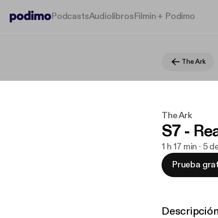
Podcasts
Audiolibros
Filmin + Podimo
The Ark
The Ark
S7 - Rea
1 h 17 min · 5 
Prueba grat
Descripció