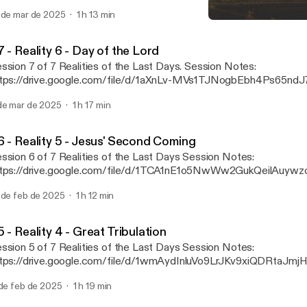
 more resources visit: https://www.thearknetwork.org/7realities-last-
 de mar de 2025
1 h 13 min
ys/
S7 - Reality 6 - Day of the
The Ark
 - Reality 6 - Day of the Lord
sion 7 of 7 Realities of the Last Days. Session Notes:
tps://drive.google.com/file/d/1aXnLv-MVs1TJNogbEbh4Ps65ndJ
 more resources visit: https://www.thearknetwork.org/7realities-last-
de mar de 2025
1 h 17 min
ys/
6 - Reality 5 - Jesus' Second Coming
sion 6 of 7 Realities of the Last Days Session Notes:
tps://drive.google.com/file/d/1TCA1nE1o5NwWw2GukQeilAuywzc
 more resources visit: https://www.thearknetwork.org/7realities-last-
 de feb de 2025
1 h 12 min
ys/
 - Reality 4 - Great Tribulation
sion 5 of 7 Realities of the Last Days Session Notes:
tps://drive.google.com/file/d/1wmAydInluVo9LrJKv9xiQDRtaJmj
 more resources visit: https://www.thearknetwork.org/7realities-last-
 de feb de 2025
1 h 19 min
ys/