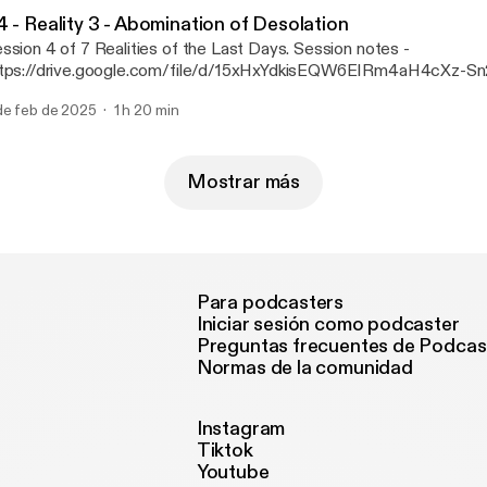
4 - Reality 3 - Abomination of Desolation
sion 4 of 7 Realities of the Last Days. Session notes -
tps://drive.google.com/file/d/15xHxYdkisEQW6EIRm4aH4cXz-
 more resources visit: https://www.thearknetwork.org/7realities-last-
de feb de 2025
1 h 20 min
ys/
Mostrar más
Para podcasters
Iniciar sesión como podcaster
Preguntas frecuentes de Podcas
Normas de la comunidad
Instagram
Tiktok
Youtube