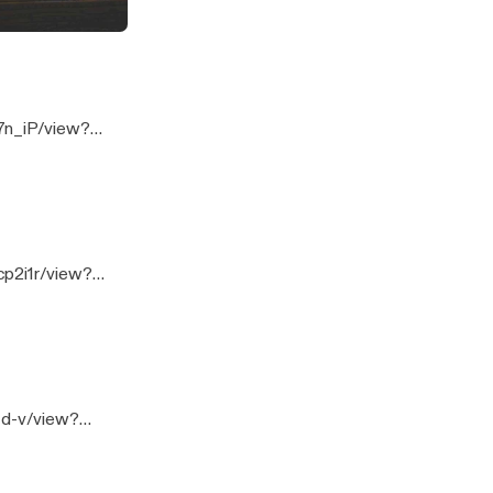
 Lord
7n_iP/view?
p2i1r/view?
Hd-v/view?