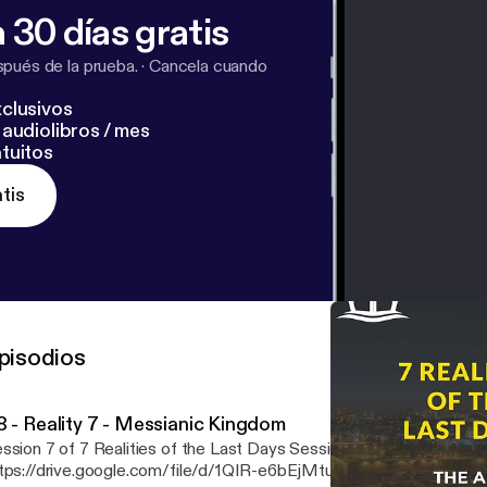
 30 días gratis
pués de la prueba.
·
Cancela cuando
clusivos
audiolibros / mes
tuitos
tis
pisodios
8 - Reality 7 - Messianic Kingdom
sion 7 of 7 Realities of the Last Days Session Notes:
tps://drive.google.com/file/d/1QIR-e6bEjMtuKADgPnCYYm_li0