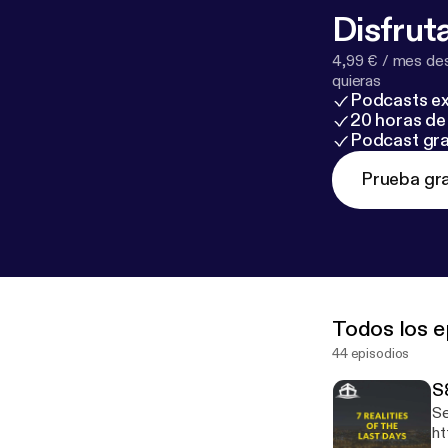
Disfruta
4,99 € / mes des
quieras
Podcasts ex
20 horas de 
Podcast gra
Prueba gra
Todos los e
44 episodios
S
Ses
ht