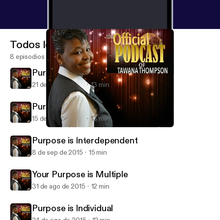
Todos los episodios
8 episodios
Purpose is Resilient
21 de sep de 2015
13 min
Purpose is Permanent
15 de sep de 2015
13 min
Purpose is Interdependent
Tawana Thompson Ministries
Purpose is Interdependent
8 de sep de 2015
15 min
Your Purpose is Multiple
31 de ago de 2015
12 min
Purpose is Individual