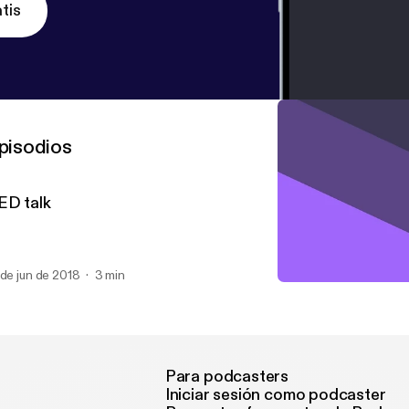
tis
pisodios
ED talk
 de jun de 2018
3 min
TED talk
TED talk
Para podcasters
Iniciar sesión como podcaster