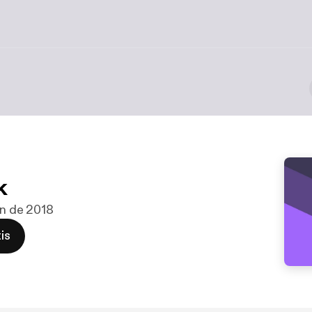
k
un de 2018
is