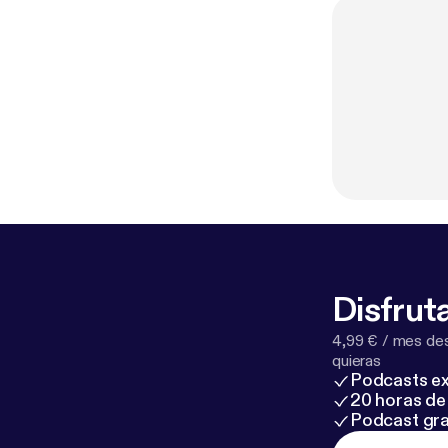
Disfruta
4,99 € / mes des
quieras
Podcasts ex
20 horas de 
Podcast gra