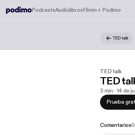
Podcasts
Audiolibros
Filmin + Podimo
TED talk
TED talk
TED tal
3 min · 14 de j
Prueba grat
Comentarios
0