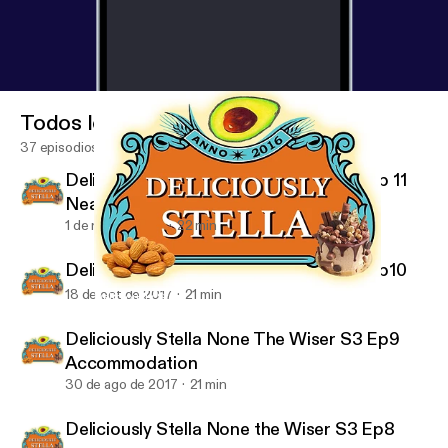
Todos los episodios
37 episodios
Deliciously Stella None The Wiser S3 Ep 11
Nearly 30
1 de nov de 2017
22 min
Deliciously Stella None The Wiser S3 Ep10
18 de oct de 2017
21 min
Deliciously Stella None The Wiser S3 Ep 11 Nearly 30
The Deliciously Stella Podcast
Deliciously Stella None The Wiser S3 Ep9
Accommodation
30 de ago de 2017
21 min
Deliciously Stella None the Wiser S3 Ep8