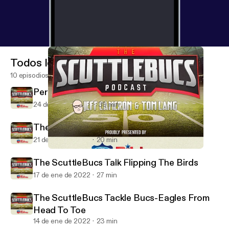
Todos los episodios
10 episodios
Perspective Time On The ScuttleBucs
24 de ene de 2022
39 min
The ScuttleBucs Dive Into Bucs-Rams
21 de ene de 2022
20 min
The ScuttleBucs Tackle Bucs-Eagles From Head To Toe
The ScuttleBucs -- Buccaneers Talk & More
The ScuttleBucs Talk Flipping The Birds
17 de ene de 2022
27 min
The ScuttleBucs Tackle Bucs-Eagles From
Head To Toe
14 de ene de 2022
23 min