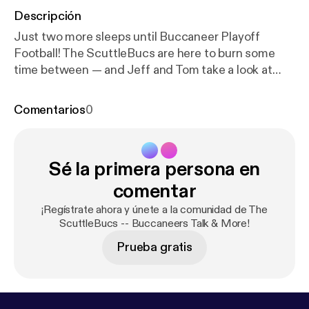
Descripción
Just two more sleeps until Buccaneer Playoff
Football! The ScuttleBucs are here to burn some
time between — and Jeff and Tom take a look at
Bucs vs. Eagles from head-to-toe. Weather reports,
injury information, scheme, keys to the game […]
Comentarios
0
The post The ScuttleBucs Tackle Bucs-Eagles
From Head To Toe [
https://www.joebucsfan.com/20
22/01/the-scuttlebucs-tackle-bucs-eagles-from-h
Sé la primera persona en
ead-to-toe/
] appeared first on JoeBucsFan.com [
ht
tps://www.joebucsfan.com
].
comentar
¡Regístrate ahora y únete a la comunidad de The
ScuttleBucs -- Buccaneers Talk & More!
Prueba gratis